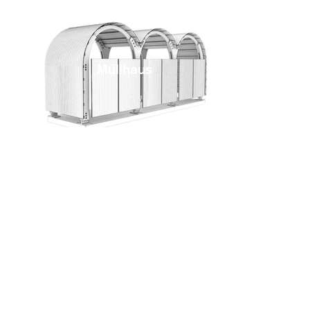
Müllhaus
Fitness studio Starnberg